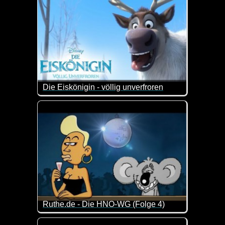
Die Eiskönigin - völlig unverfroren
Richtig toller Kurzfilm von Disney. Ganz anschauen 
Ruthe.de - Die HNO-WG (Folge 4)
Und hier kommt Folge 4 der lustigen HNO-WG. Scho