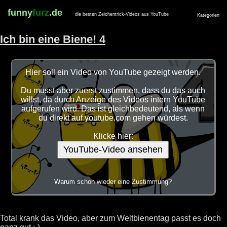
funny
furz
.de
die besten Zeichentrick-Videos aus YouTube
Kategorien
Ich bin eine Biene! 4
Hier soll ein Video von YouTube gezeigt werden.
Du musst aber zuerst zustimmen, dass du das auch
willst, da durch Anzeige des Videos intern YouTube
aufgerufen wird. Das ist gleichbedeutend, als wenn
du direkt auf youtube.com gehen würdest.
Klicke hier:
YouTube-Video ansehen
Warum schon wieder eine Zustimmung?
Total krank das Video, aber zum Weltbienentag passt es doch