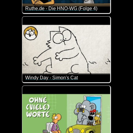
Ruthe.de - Die HNO-WG (Folge 4)
Und hier kommt Folge 4 der lustigen HNO-WG. Scho
Windy Day - Simon's Cat
Ja, so ist er der Herbst - ziemlich windig! Das bek