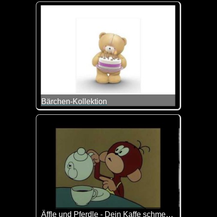
Die bittersüße Reise von Sandy und Dr. Elektro du
Bärchen-Kollektion
Tolle Zusammenstellung von Bärchen-Szenen. Imme
Äffle und Pferdle - Dein Kaffe schmeckt ja nach gar nix